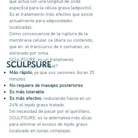
que actúa con una longitud de onda
específica para la célula grasa (adipocito).
Es el tratamiento más efectivo que existe
actualmente para adiposidades
localizadas.
Como consecuencia de la ruptura de la
membrana celular, se libera su contenido,
que en el transcurso de 6 semanas, es
eliminado por orina.
SCULPSURE, es un tratamiento
SCULPSURE
revolucionario. Por qué?
Más rápido,
ya que sus sesiones duran 25
minutos
No requiere de masajes posteriores
Es más tolerable
Es más efectivo
, reduciendo hasta en un
24% el tejido graso tratado.
Sin necesidad de pasar por el quirófano,
SCULPSURE, es la alternativa más eficaz
para eliminar el exceso de tejido graso
localizado en zonas complejas.