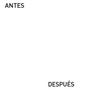
Powered by
ANTES
InnoTech Apps
DESPUÉS