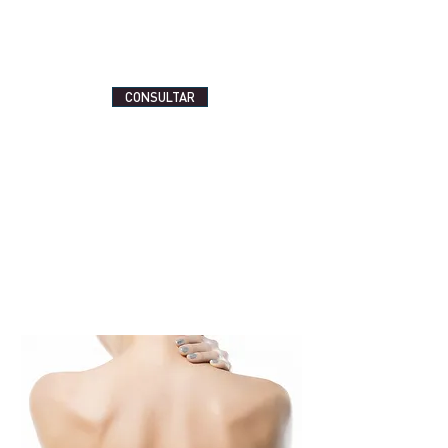
CONSULTAR
Your 14 days trial has
expired.
The trial's over, but the show must go
on! 🎬 Upgrade now to keep your web
masterpiece in the spotlight.