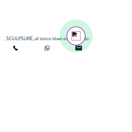
Estética Integral Dr. Fernando
Marin
Online
💬 Contactános
SCULPSURE, el único láser en el mundo
que actúa con una longitud de onda
específica para la célula grasa
(adipocito).
Es el tratamiento más efectivo que existe
actualmente para adiposidades
localizadas.
Como consecuencia de la ruptura de la
membrana celular, se libera su
contenido, que en el transcurso de 6
semanas, es eliminado por orina.
SCULPSURE, es un tratamiento
revolucionario. Por qué?
Más rápido,
ya que sus sesiones duran
25 minutos
No requiere de masajes posteriores
Es más tolerable
Es más efectivo
, reduciendo hasta en un